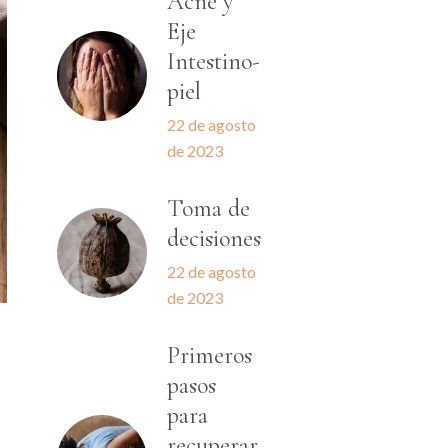
Acné y
Eje
Intestino-
piel
22 de agosto
de 2023
Toma de
decisiones
22 de agosto
de 2023
Primeros
pasos
para
recuperar