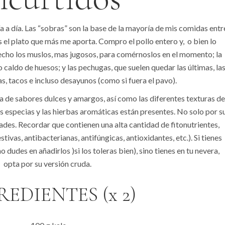
 a día. Las “sobras” son la base de la mayoría de mis comidas entr
ás el plato que más me aporta. Compro el pollo entero y, o bien lo
echo los muslos, mas jugosos, para comérnoslos en el momento; la
 caldo de huesos; y las pechugas, que suelen quedar las últimas, la
as, tacos e incluso desayunos (como si fuera el pavo).
 de sabores dulces y amargos, así como las diferentes texturas d
 especias y las hierbas aromáticas están presentes. No solo por s
ades. Recordar que contienen una alta cantidad de fitonutrientes,
ivas, antibacterianas, antifúngicas, antioxidantes, etc.). Si tienes
dudes en añadirlos )si los toleras bien), sino tienes en tu nevera,
opta por su versión cruda.
EDIENTES (x 2)