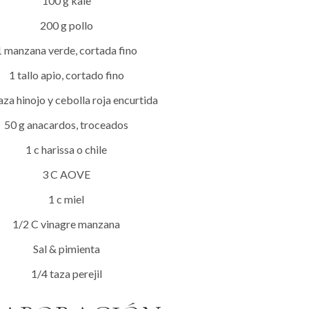
100 g kale
200 g pollo
1 manzana verde, cortada fino
1 tallo apio, cortado fino
aza hinojo y cebolla roja encurtida
50 g anacardos, troceados
1 c harissa o chile
3 C AOVE
1 c miel
1/2 C vinagre manzana
Sal & pimienta
1/4 taza perejil