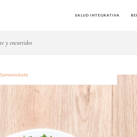
SALUD INTEGRATIVA
BE
te y encurtidos
By
momobyte