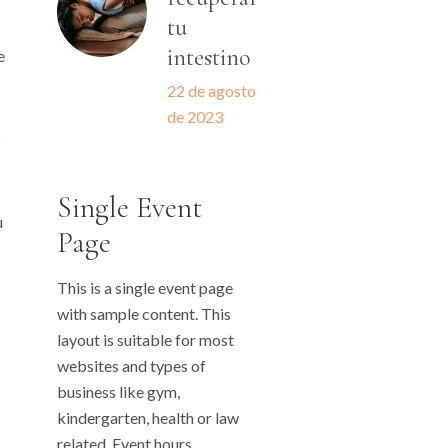
tu
intestino
e
22 de agosto
de 2023
s
e
Single Event
u
Page
This is a single event page
with sample content. This
layout is suitable for most
websites and types of
business like gym,
kindergarten, health or law
related. Event hours