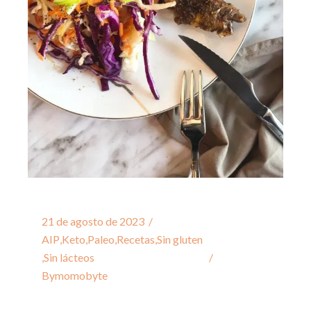
21 de agosto de 2023
AIP
,
Keto
,
Paleo
,
Recetas
,
Sin gluten
,
Sin lácteos
By
momobyte