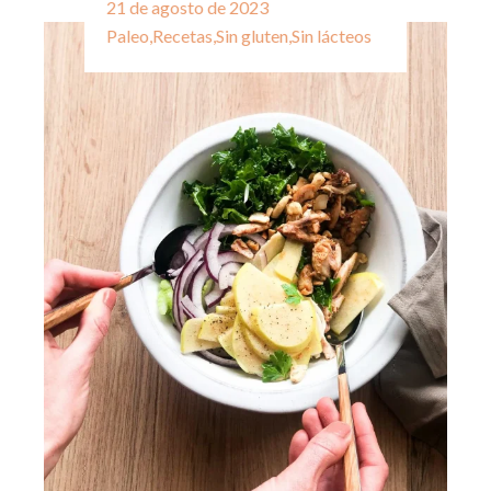
21 de agosto de 2023
Paleo
,
Recetas
,
Sin gluten
,
Sin lácteos