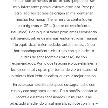
similar. Son alimentos
probióticos
que pueden ser
muy interesante para nuestra microbiota. Pero po
otro lado, los lácteos de origen animal contienen
muchas hormonas. Tienen un alto contenido en
estrógenos
e
IGF-1
(factor de crecimiento
insulínico). Por lo que si tienes problemas eliminando
estrógenos, sufres de mismas, endometriosis , mamas
fibroquísiticas, enfermedades autoinmunes, cáncer
hormonodnpendiente, cicatrizas con queloides, o
sufres de acné (como es mi caso); no son
recomendados. Por lo que te aconsejo que elimines la
leche como tal y optes por tomar de vez en cuando si
lo toleras bien kéfir de cabra, que es la mejor opción.
En este caso he utilizado queso cottage, hecho con
cuajo y con muy poca lactosa. Pero podéis adaptar la
receta a vuestras necesidades. En mi caso la he
adaptado añadiendo un salmón al papillote con lima, y