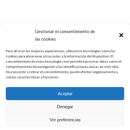
Gestionar el consentimiento de
las cookies
Para ofrecer las mejores experiencias, utilizamos tecnologías como las
cookies para almacenar y/o acceder a la información del dispositivo. El
consentimiento de estas tecnologías nos permitirá procesar datos como el
comportamiento de navegación o las identificaciones únicas en este sitio.
No consentir o retirar el consentimiento, puede afectar negativamente a
ICIO
FERTILIDAD
SALUD INTEGRATIVA
CONÓCE
ciertas características y funciones.
INTEGRATIVA
Aceptar
POLÍTICA DE COOKIES (UE)
AVISO LEGAL
Denegar
Ver preferencias