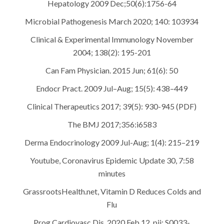
Hepatology 2009 Dec;50(6):1756-64
Microbial Pathogenesis March 2020; 140: 103934
Clinical & Experimental Immunology November
2004; 138(2): 195-201
Can Fam Physician. 2015 Jun; 61(6): 50
Endocr Pract. 2009 Jul–Aug; 15(5): 438–449
Clinical Therapeutics 2017; 39(5): 930-945 (PDF)
The BMJ 2017;356:i6583
Derma Endocrinology 2009 Jul-Aug; 1(4): 215–219
Youtube, Coronavirus Epidemic Update 30, 7:58
minutes
GrassrootsHealth.net, Vitamin D Reduces Colds and
Flu
Prog Cardiovasc Dis. 2020 Feb 12. pii: S0033-