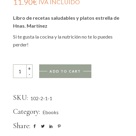
11.90
€
IVA INCLUIDO
Libro de recetas saludables y platos estrella de
Hnas. Martínez
Si te gusta la cocina y la nutrición no te lo puedes
perder!
BE FOOD quantity
+
ADD TO CART
-
SKU:
102-2-1-1
Category:
Ebooks
Share: