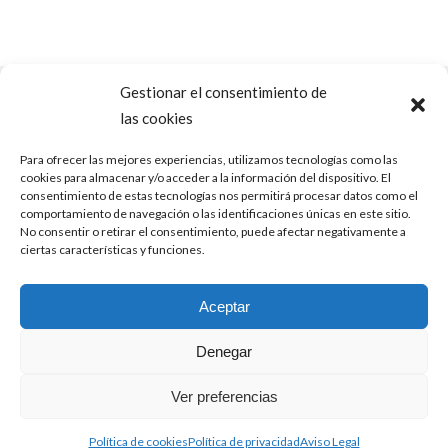
Gestionar el consentimiento de
las cookies
Para ofrecer las mejores experiencias, utilizamos tecnologías como las
cookies para almacenar y/o acceder a la información del dispositivo. El
consentimiento de estas tecnologías nos permitirá procesar datos como el
comportamiento de navegación o las identificaciones únicas en este sitio.
No consentir o retirar el consentimiento, puede afectar negativamente a
ICIO
FERTILIDAD
SALUD INTEGRATIVA
CONÓCE
ciertas características y funciones.
INTEGRATIVA
Aceptar
POLÍTICA DE COOKIES (UE)
AVISO LEGAL
Denegar
Ver preferencias
Política de cookies
Política de privacidad
Aviso Legal